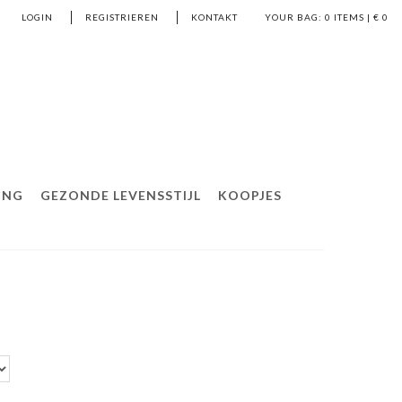
LOGIN
REGISTRIEREN
KONTAKT
YOUR BAG:
0
ITEMS | €
0
ING
GEZONDE LEVENSSTIJL
KOOPJES