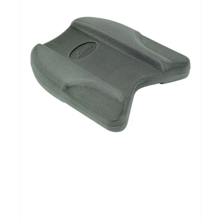
Sportvoeding
Gezonde levensstijl
Koopjes
foot lab