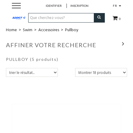
IDENTIFIER
INSCRIPTION
FR
0
Home
>
Swim
>
Accessoires
>
Pullboy
Cadeaubon
AFFINER VOTRE RECHERCHE
Loopschoenen
PULLBOY
(5 produits)
Run
Swim
Bike
Triathlon
Fitness & Yoga