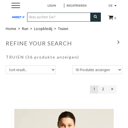
LOGIN
REGISTRIEREN
DE
0
Home
>
Run
>
Loopkledij
>
Truien
Cadeaubon
REFINE YOUR SEARCH
Loopschoenen
TRUIEN
(36 produkte anzeigen)
Run
Swim
1
2
Bike
Triathlon
Fitness & Yoga