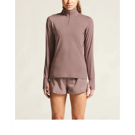
Sportvoeding
Gezonde levensstijl
Koopjes
foot lab