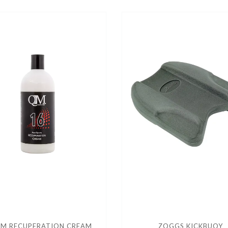
QM RECUPERATION CREAM
ZOGGS KICKBUOY