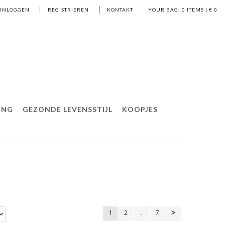
EINLOGGEN
REGISTRIEREN
KONTAKT
YOUR BAG:
0
ITEMS | €
0
ING
GEZONDE LEVENSSTIJL
KOOPJES
1
2
...
7