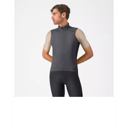
Sportvoeding
Gezonde levensstijl
Koopjes
foot lab