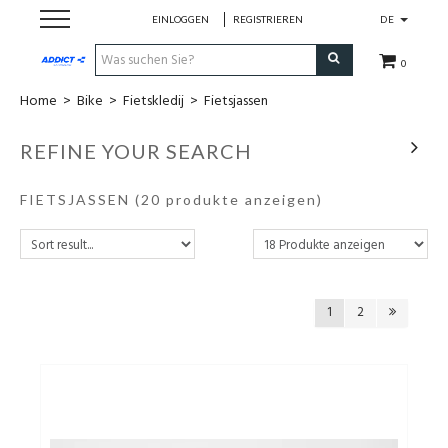
EINLOGGEN
REGISTRIEREN
DE
0
Home
>
Bike
>
Fietskledij
>
Fietsjassen
Cadeaubon
REFINE YOUR SEARCH
Loopschoenen
FIETSJASSEN
(20 produkte anzeigen)
Run
Swim
1
2
Bike
Triathlon
Fitness & Yoga