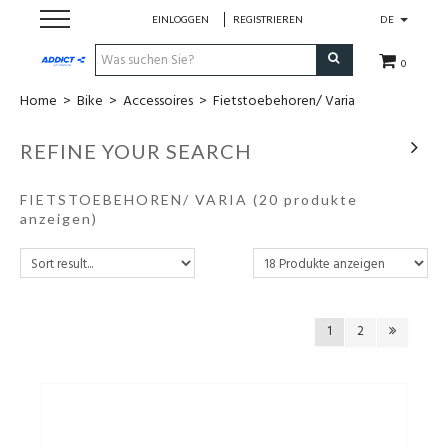
EINLOGGEN
REGISTRIEREN
DE
0
Home
>
Bike
>
Accessoires
>
Fietstoebehoren/ Varia
Cadeaubon
REFINE YOUR SEARCH
Loopschoenen
FIETSTOEBEHOREN/ VARIA
(20 produkte
Run
anzeigen)
Swim
Bike
1
2
Triathlon
Fitness & Yoga