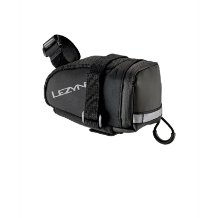
Sportvoeding
Gezonde levensstijl
Koopjes
foot lab