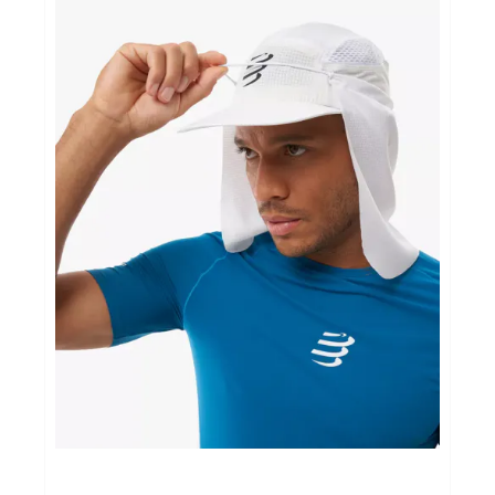
Sportvoeding
Gezonde levensstijl
Koopjes
foot lab