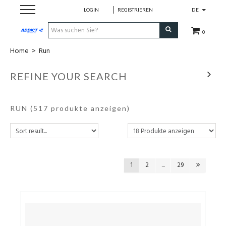
LOGIN
REGISTRIEREN
DE
0
Home
>
Run
Cadeaubon
REFINE YOUR SEARCH
Loopschoenen
RUN
(517 produkte anzeigen)
Run
Swim
Bike
1
2
...
29
Triathlon
Fitness & Yoga