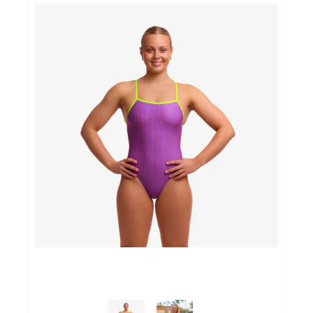
Sportvoeding
Gezonde levensstijl
Koopjes
foot lab