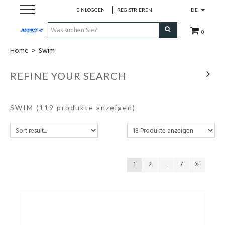
EINLOGGEN
REGISTRIEREN
DE
0
Home
>
Swim
Cadeaubon
REFINE YOUR SEARCH
Loopschoenen
SWIM
(119 produkte anzeigen)
Run
Swim
Bike
1
2
...
7
Triathlon
Fitness & Yoga