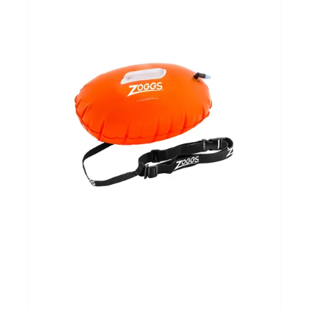
Sportvoeding
Gezonde levensstijl
Koopjes
foot lab