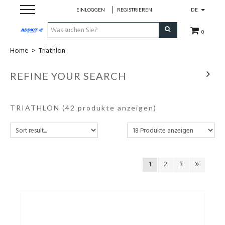
EINLOGGEN
REGISTRIEREN
DE
0
Home
>
Triathlon
Cadeaubon
REFINE YOUR SEARCH
Loopschoenen
TRIATHLON
(42 produkte anzeigen)
Run
Swim
Bike
1
2
3
Triathlon
Fitness & Yoga