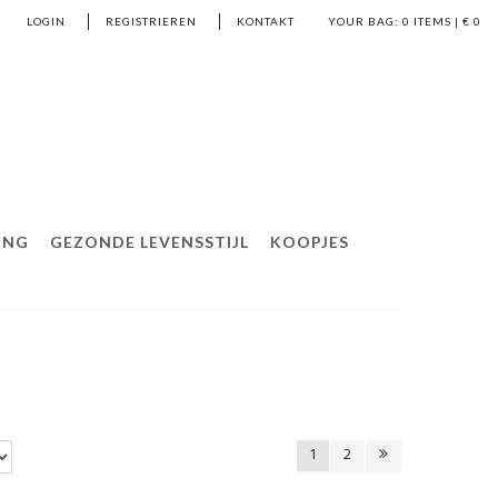
LOGIN
REGISTRIEREN
KONTAKT
YOUR BAG:
0
ITEMS | €
0
ING
GEZONDE LEVENSSTIJL
KOOPJES
1
2