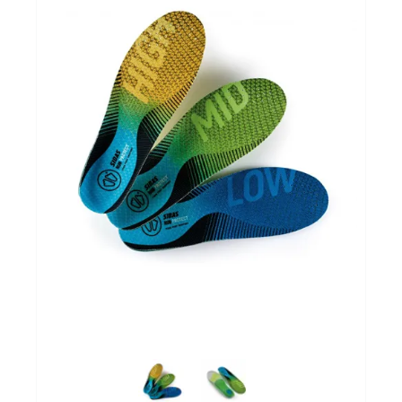
Sportvoeding
Gezonde levensstijl
Koopjes
foot lab