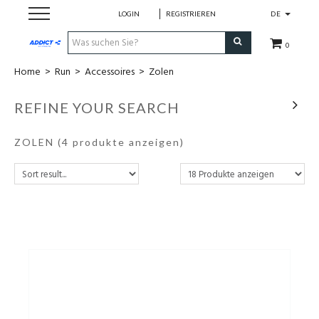
LOGIN
REGISTRIEREN
DE
0
Home
>
Run
>
Accessoires
>
Zolen
Cadeaubon
REFINE YOUR SEARCH
Loopschoenen
ZOLEN
(4 produkte anzeigen)
Run
Swim
Bike
Triathlon
Fitness & Yoga