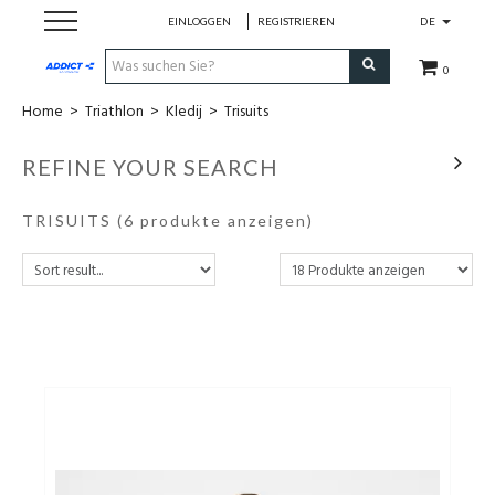
EINLOGGEN
REGISTRIEREN
DE
0
Home
>
Triathlon
>
Kledij
>
Trisuits
Cadeaubon
REFINE YOUR SEARCH
Loopschoenen
TRISUITS
(6 produkte anzeigen)
Run
Swim
Bike
Triathlon
Fitness & Yoga