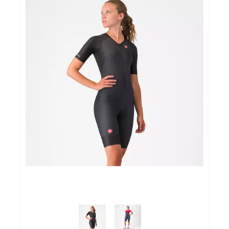
Sportvoeding
Gezonde levensstijl
Koopjes
foot lab