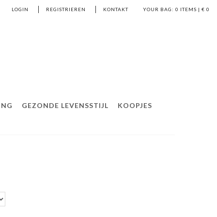
LOGIN
REGISTRIEREN
KONTAKT
YOUR BAG:
0
ITEMS | €
0
ING
GEZONDE LEVENSSTIJL
KOOPJES