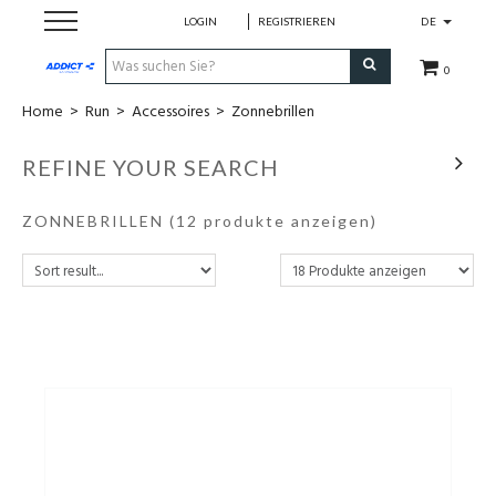
LOGIN
REGISTRIEREN
DE
0
Home
>
Run
>
Accessoires
>
Zonnebrillen
Cadeaubon
REFINE YOUR SEARCH
Loopschoenen
ZONNEBRILLEN
(12 produkte anzeigen)
Run
Swim
Bike
Triathlon
Fitness & Yoga