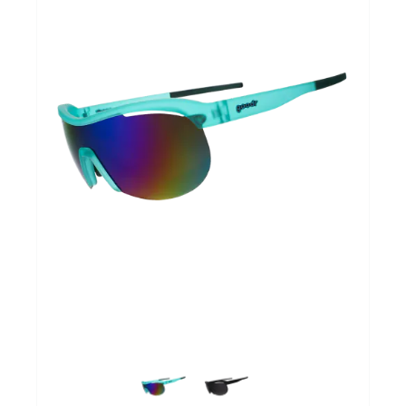
Sportvoeding
Gezonde levensstijl
Koopjes
foot lab