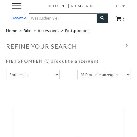
EINLOGGEN
REGISTRIEREN
DE
0
Home
>
Bike
>
Accessoires
>
Fietspompen
Cadeaubon
REFINE YOUR SEARCH
Loopschoenen
FIETSPOMPEN
(3 produkte anzeigen)
Run
Swim
Bike
Triathlon
Fitness & Yoga