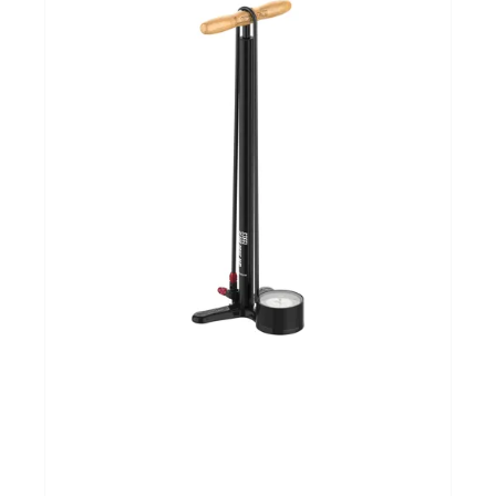
Sportvoeding
Gezonde levensstijl
Koopjes
foot lab