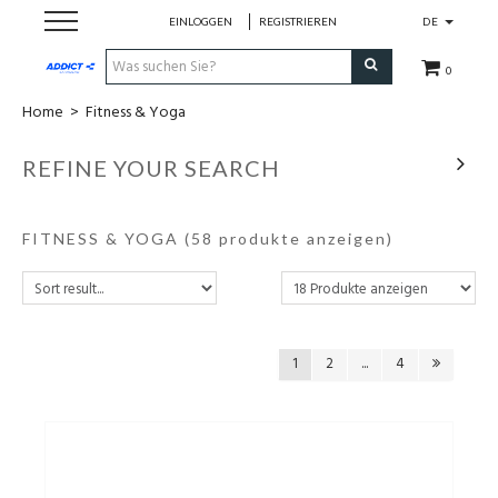
EINLOGGEN
REGISTRIEREN
DE
0
Home
>
Fitness & Yoga
Cadeaubon
REFINE YOUR SEARCH
Loopschoenen
FITNESS & YOGA
(58 produkte anzeigen)
Run
Swim
Bike
1
2
...
4
Triathlon
Fitness & Yoga