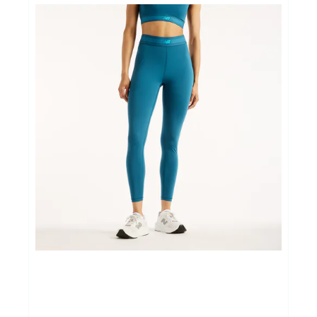
Sportvoeding
Gezonde levensstijl
Koopjes
foot lab