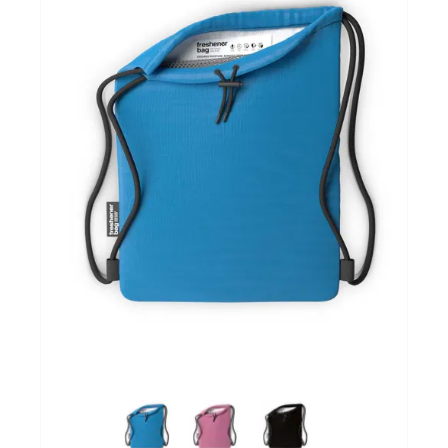
Sportvoeding
Gezonde levensstijl
Koopjes
foot lab