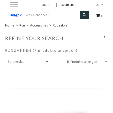
LOGIN
REGISTRIEREN
DE
0
Home
>
Run
>
Accessoires
>
Rugzakken
Cadeaubon
REFINE YOUR SEARCH
Loopschoenen
RUGZAKKEN
(7 produkte anzeigen)
Run
Swim
Bike
Triathlon
Fitness & Yoga