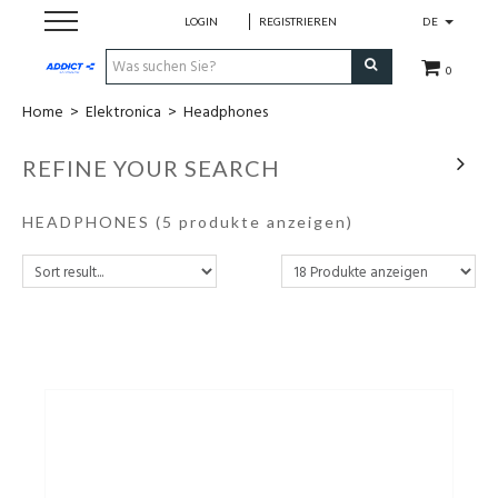
LOGIN
REGISTRIEREN
DE
0
Home
>
Elektronica
>
Headphones
Cadeaubon
REFINE YOUR SEARCH
Loopschoenen
HEADPHONES
(5 produkte anzeigen)
Run
Swim
Bike
Triathlon
Fitness & Yoga