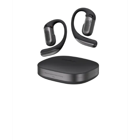
Sportvoeding
Gezonde levensstijl
Koopjes
foot lab