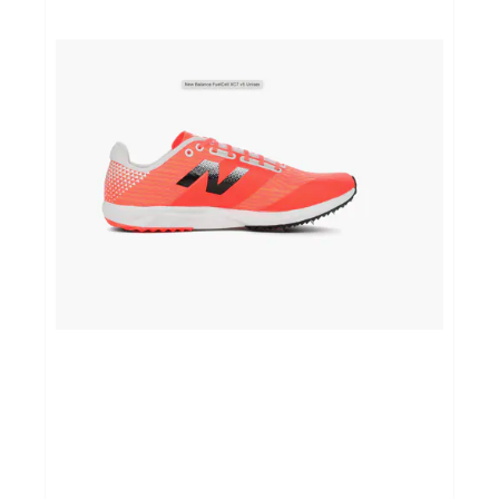
Sportvoeding
Gezonde levensstijl
Koopjes
foot lab