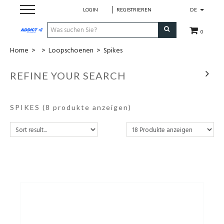
LOGIN
REGISTRIEREN
DE
0
Home
>
>
Loopschoenen
>
Spikes
Cadeaubon
REFINE YOUR SEARCH
Loopschoenen
SPIKES
(8 produkte anzeigen)
Run
Swim
Bike
Triathlon
Fitness & Yoga