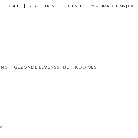
LOGIN
REGISTRIEREN
KONTAKT
YOUR BAG:
0
ITEMS | €
0
ING
GEZONDE LEVENSSTIJL
KOOPJES