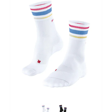
Sportvoeding
Gezonde levensstijl
Koopjes
foot lab