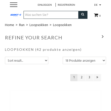
EINLOGGEN
REGISTRIEREN
DE
0
Home
>
Run
>
Loopsokken
>
Loopsokken
Cadeaubon
REFINE YOUR SEARCH
Loopschoenen
LOOPSOKKEN
(42 produkte anzeigen)
Run
Swim
1
2
3
Bike
Triathlon
Fitness & Yoga