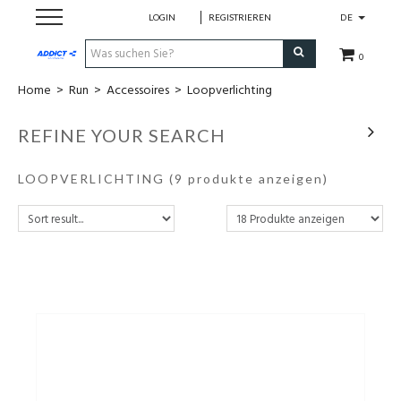
LOGIN
REGISTRIEREN
DE
0
Home
>
Run
>
Accessoires
>
Loopverlichting
Cadeaubon
REFINE YOUR SEARCH
Loopschoenen
LOOPVERLICHTING
(9 produkte anzeigen)
Run
Swim
Bike
Triathlon
Fitness & Yoga