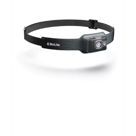
Sportvoeding
Gezonde levensstijl
Koopjes
foot lab