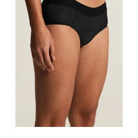
Sportvoeding
Gezonde levensstijl
Koopjes
foot lab