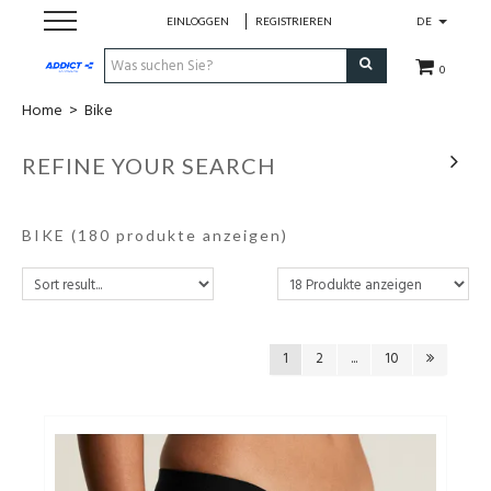
EINLOGGEN
REGISTRIEREN
DE
0
Home
>
Bike
Cadeaubon
REFINE YOUR SEARCH
Loopschoenen
BIKE
(180 produkte anzeigen)
Run
Swim
Bike
1
2
...
10
Triathlon
Fitness & Yoga