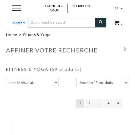
CONNECTEZ-
INSCRIPTION
FR
VOUS
0
Home
>
Fitness & Yoga
Cadeaubon
AFFINER VOTRE RECHERCHE
Loopschoenen
FITNESS & YOGA
(59 produits)
Run
Swim
Bike
1
2
...
4
Triathlon