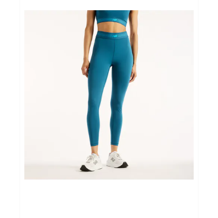
Fitness & Yoga
Sportvoeding
Gezonde levensstijl
Koopjes
foot lab