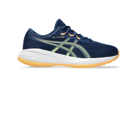
Sportvoeding
Gezonde levensstijl
Koopjes
foot lab