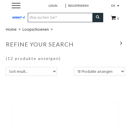
LOGIN
REGISTRIEREN
DE
0
Home
>
Loopschoenen
>
Cadeaubon
REFINE YOUR SEARCH
Loopschoenen
(12 produkte anzeigen)
Run
Swim
Bike
Triathlon
Fitness & Yoga