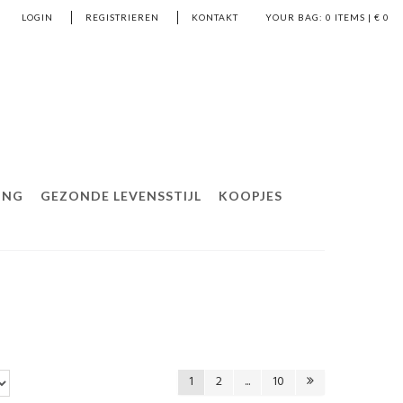
LOGIN
REGISTRIEREN
KONTAKT
YOUR BAG:
0
ITEMS | €
0
ING
GEZONDE LEVENSSTIJL
KOOPJES
1
2
...
10