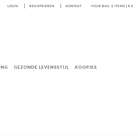
LOGIN
REGISTRIEREN
KONTAKT
YOUR BAG:
0
ITEMS | €
0
ING
GEZONDE LEVENSSTIJL
KOOPJES