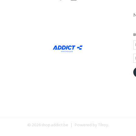
B
© 2026 shop.addict.be | Powered by
Tilroy
.