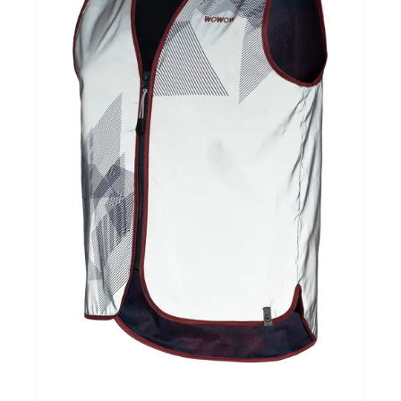
Yoga Fit
Nutrition
Accessoires
Laatste stuks
Addict
Loopanalyse