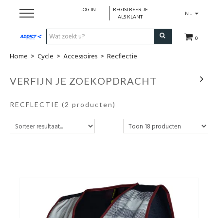
LOG IN
REGISTREER JE
NL
ALS KLANT
0
Home
>
Cycle
>
Accessoires
>
Recflectie
Cadeaubon
VERFIJN JE ZOEKOPDRACHT
Loopschoenen
RECFLECTIE
(2 producten)
Run
Swim
Cycle
Triathlon