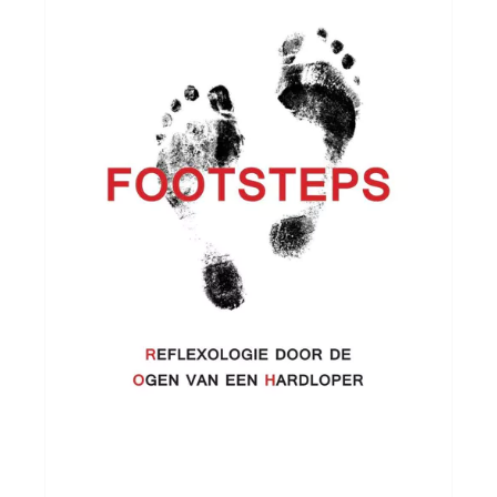
Yoga Fit
Nutrition
Accessoires
Laatste stuks
Addict
Loopanalyse