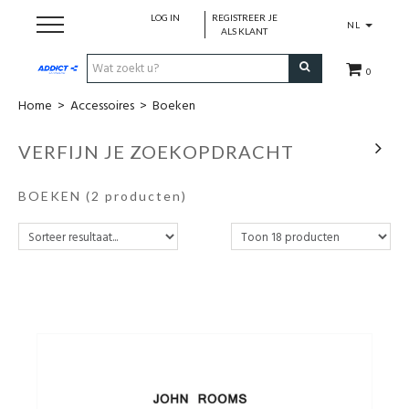
LOG IN
REGISTREER JE
NL
ALS KLANT
0
Home
>
Accessoires
>
Boeken
Cadeaubon
VERFIJN JE ZOEKOPDRACHT
Loopschoenen
BOEKEN
(2 producten)
Run
Swim
Cycle
Triathlon