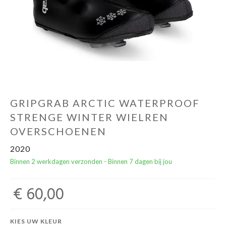
Yoga Fit
Nutrition
Accessoires
Laatste stuks
GRIPGRAB ARCTIC WATERPROOF
Addict
STRENGE WINTER WIELREN
OVERSCHOENEN
Loopanalyse
2020
Binnen 2 werkdagen verzonden - Binnen 7 dagen bij jou
€ 60,00
KIES UW KLEUR