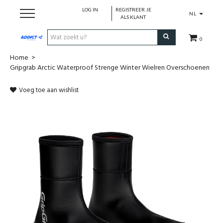
LOG IN
REGISTREER JE
NL
ALS KLANT
0
Home
>
Cadeaubon
Gripgrab Arctic Waterproof Strenge Winter Wielren Overschoenen
Loopschoenen
Voeg toe aan wishlist
Run
Swim
Cycle
Triathlon