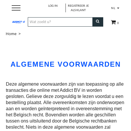
LOG IN
REGISTREER JE
NL
ALS KLANT
0
Home
>
Cadeaubon
Loopschoenen
ALGEMENE VOORWAARDEN
Run
Swim
Deze algemene voorwaarden zijn van toepassing op alle
transacties die online met Addict BV in worden
gesloten. Gelieve deze zorgvuldig te lezen voordat u een
Cycle
bestelling plaatst. Alle overeenkomsten zijn onderworpen
aan en worden geïnterpreteerd in overeenstemming met
het Belgisch recht. Bovendien worden alle geschillen
Triathlon
tussen ons uitsluitend door de Belgische rechtbanken
beslecht. Niets in deze algemene voorwaarden zal