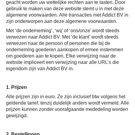
Yoga Fit
geacht worden uw wettelijke rechten aan te tasten. Door
gebruik te maken van deze website stemt u in met deze
algemene voorwaarden. Alle transacties met Addict BV in
Nutrition
zijn onderworpen aan deze algemene voorwaarden.
Met ‘de onderneming’, ‘wij’ of ‘ons/onze’ wordt steeds
Accessoires
verwezen naar Addict BV. Met ‘de klant’ wordt steeds
verwezen naar de persoon of personen die bij de
onderneming goederen aankopen of ermee instemmen
Laatste stuks
om goederen aan te kopen. Elke verwijzing naar de
website impliceert een verwijzing naar alle URL’s die
Addict
eigendom zijn van Addict BV in.
Loopanalyse
1. Prijzen
Alle prijzen zijn in euro. Ze zijn inclusief btw volgens het
geldende tarief, tenzij duidelijk anders wordt vermeld. Alle
prijzen kunnen zonder voorafgaande mededeling worden
gewijzigd.
2. Bestellingen