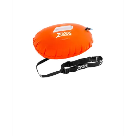
Sportvoeding
Gezonde levensstijl
Koopjes
foot lab