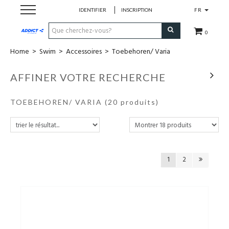
IDENTIFIER
INSCRIPTION
FR
0
Home
>
Swim
>
Accessoires
>
Toebehoren/ Varia
Cadeaubon
AFFINER VOTRE RECHERCHE
Loopschoenen
TOEBEHOREN/ VARIA
(20 produits)
Run
Swim
1
2
Bike
Triathlon
Fitness & Yoga