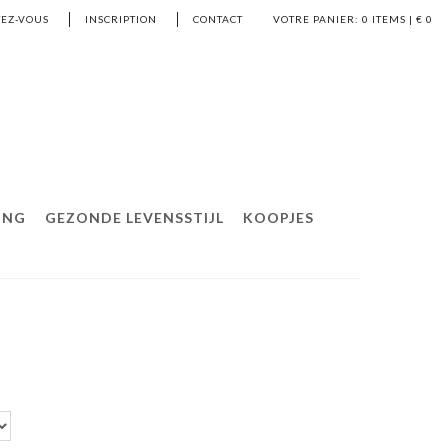
EZ-VOUS
INSCRIPTION
CONTACT
VOTRE PANIER:
0
ITEMS | €
0
ING
GEZONDE LEVENSSTIJL
KOOPJES