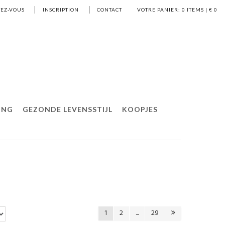
EZ-VOUS
INSCRIPTION
CONTACT
VOTRE PANIER:
0
ITEMS | €
0
ING
GEZONDE LEVENSSTIJL
KOOPJES
1
2
...
29