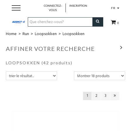
CONNECTEZ-
INSCRIPTION
FR
VOUS
0
Home
>
Run
>
Loopsokken
>
Loopsokken
Cadeaubon
AFFINER VOTRE RECHERCHE
Loopschoenen
LOOPSOKKEN
(42 produits)
Run
Swim
1
2
3
Bike
Triathlon