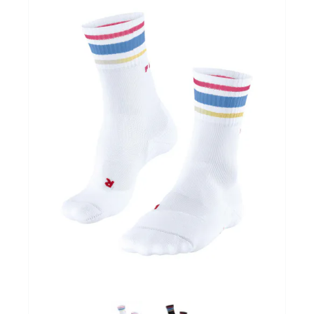
Fitness & Yoga
Sportvoeding
Gezonde levensstijl
Koopjes
foot lab