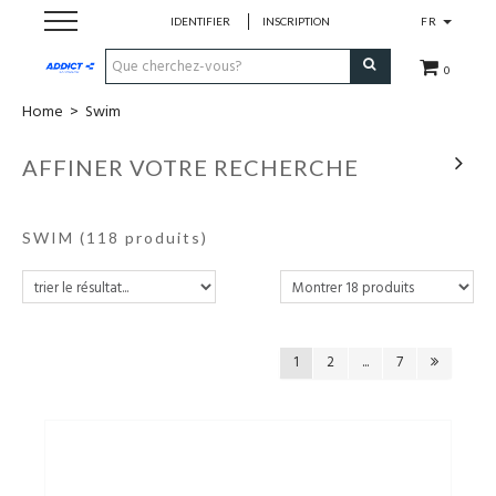
IDENTIFIER
INSCRIPTION
FR
0
Home
>
Swim
Cadeaubon
AFFINER VOTRE RECHERCHE
Loopschoenen
SWIM
(118 produits)
Run
Swim
Bike
1
2
...
7
Triathlon
Fitness & Yoga