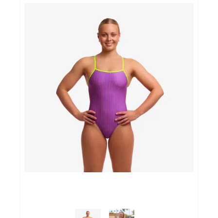
Sportvoeding
Gezonde levensstijl
Koopjes
foot lab