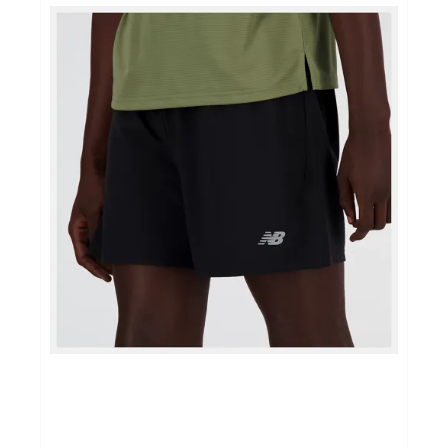
Fitness & Yoga
Sportvoeding
Gezonde levensstijl
Koopjes
foot lab