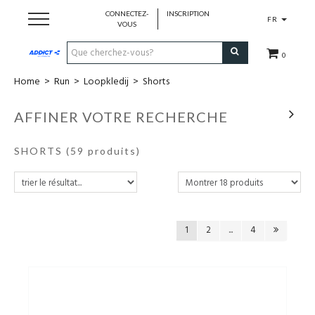
CONNECTEZ-
INSCRIPTION
FR
VOUS
0
Home
>
Run
>
Loopkledij
>
Shorts
Cadeaubon
AFFINER VOTRE RECHERCHE
Loopschoenen
SHORTS
(59 produits)
Run
Swim
1
2
...
4
Bike
Triathlon