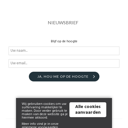
NIEUWSBRIEF
Blijf op de hoogte
JA, HOU ME OP DE HOOGTE
Wij gebruiken cookies om uw
Alle cookies
surfervaring makkelijker te
maken. Door verder gebruik te
aanvaarden
maken van deze website ga je
hiermee akkoord.
Meer info vind je in onze
© 2026 shop.addict.be | Powered by
Tilroy
.
algemene voorwaarden
.