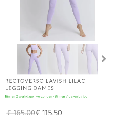
Yoga Fit
Nutrition
Accessoires
Laatste stuks
Addict
Next
Loopanalyse
RECTOVERSO LAVISH LILAC
LEGGING DAMES
Binnen 2 werkdagen verzonden - Binnen 7 dagen bij jou
€ 165,00
€ 115,50