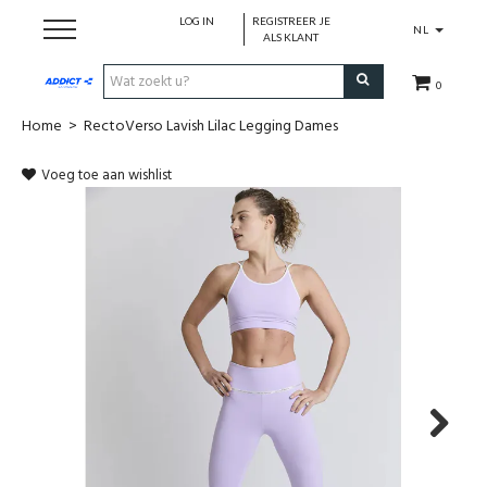
LOG IN
REGISTREER JE
NL
ALS KLANT
0
Home
>
RectoVerso Lavish Lilac Legging Dames
Cadeaubon
Voeg toe aan wishlist
Loopschoenen
Run
Swim
Cycle
Triathlon
Next