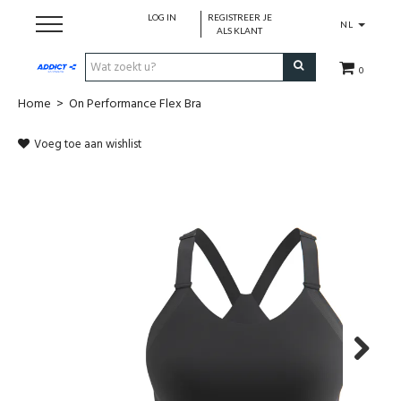
LOG IN
REGISTREER JE
NL
ALS KLANT
0
Home
>
On Performance Flex Bra
Cadeaubon
Voeg toe aan wishlist
Loopschoenen
Run
Swim
Cycle
Triathlon
Next