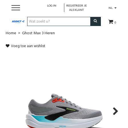
LOG IN
REGISTREER JE
NL
ALS KLANT
0
Home
>
Ghost Max 3 Heren
Cadeaubon
Voeg toe aan wishlist
Loopschoenen
Run
Swim
Cycle
Triathlon
Next