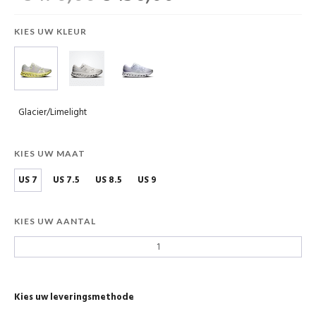
KIES UW KLEUR
Glacier/Limelight
KIES UW MAAT
US 7
US 7.5
US 8.5
US 9
KIES UW AANTAL
Kies uw leveringsmethode