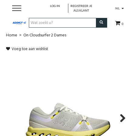
LOG IN
REGISTREER JE
NL
ALS KLANT
0
Home
>
On Cloudsurfer 2 Dames
Cadeaubon
Voeg toe aan wishlist
Loopschoenen
Run
Swim
Cycle
Triathlon
Next