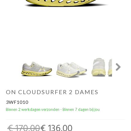
Yoga Fit
Nutrition
Accessoires
Laatste stuks
Addict
Next
Loopanalyse
ON CLOUDSURFER 2 DAMES
3WF1010
Binnen 2 werkdagen verzonden - Binnen 7 dagen bij jou
€ 170,00
€ 136,00