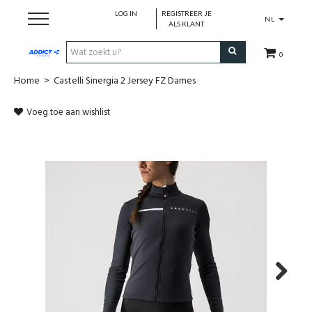
LOG IN
REGISTREER JE
NL
ALS KLANT
0
Home
>
Castelli Sinergia 2 Jersey FZ Dames
Cadeaubon
Voeg toe aan wishlist
Loopschoenen
Run
Swim
Cycle
Triathlon
Next