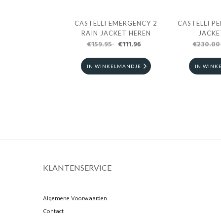
CASTELLI EMERGENCY 2
CASTELLI P
RAIN JACKET HEREN
JACKE
€159.95
€111.96
€230.0
IN WINKELMANDJE
IN WINK
KLANTENSERVICE
Algemene Voorwaarden
Contact