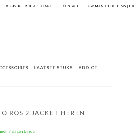
REGISTREER JE ALS KLANT
CONTACT
UW MANDJE:
0
ITEMS | €
0
CCESSOIRES
LAATSTE STUKS
ADDICT
TO ROS 2 JACKET HEREN
nen 7 dagen bij jou