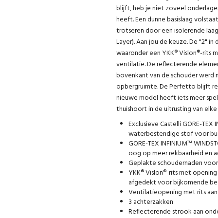
blijft, heb je niet zoveel onderlage
heeft. Een dunne basislaag volsta
trotseren door een isolerende laag 
Layer). Aan jou de keuze. De "2" in
waaronder een YKK® Vislon®-rits 
ventilatie. De reflecterende eleme
bovenkant van de schouder werd na
opbergruimte. De Perfetto blijft r
nieuwe model heeft iets meer spelin
thuishoort in de uitrusting van elke
Exclusieve Castelli GORE-TE
waterbestendige stof voor bu
GORE-TEX INFINIUM™ WINDSTOP
oog op meer rekbaarheid en
Geplakte schoudernaden voor
YKK® Vislon®-rits met opening 
afgedekt voor bijkomende be
Ventilatieopening met rits aan
3 achterzakken
Reflecterende strook aan ond