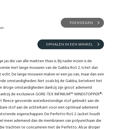
TOEVOEGEN
uis
OPHALEN IN EEN WINKEL
jas die van alle markten thuis is. Bij nader inzien is de
n versie met lange mouwen van de Gabba RoS 2. Is het dan
echt. De lange mouwen maken er een jas van, maar dan een
ende omstandigheden. Net zoals bij de Gabba, betekent het
t in droge omstandigheden dankzij zijn groot ademend
 dankzij de exclusieve GORE-TEX INFINIUM™ WINDSTOPPER®-
, met fleece gevoerde waterbestendige stof gebruikt aan de
kbare stof aan de achterkant voor een optimaal ademend
stotende eigenschappen. De Perfetto RoS 2 Jacket houdt
eel meer ademend dan de membranen van polyurethaan die
die trachten te concurreren met de Perfetto. Als je droger