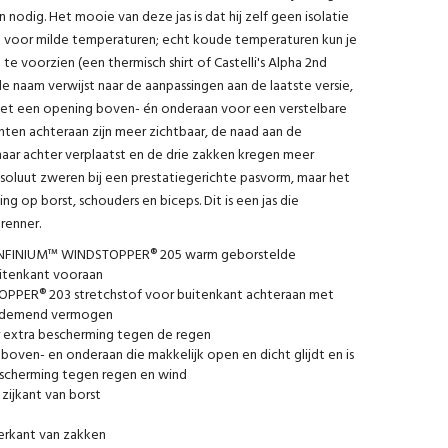
n nodig. Het mooie van deze jas is dat hij zelf geen isolatie
at voor milde temperaturen; echt koude temperaturen kun je
te voorzien (een thermisch shirt of Castelli's Alpha 2nd
 de naam verwijst naar de aanpassingen aan de laatste versie,
met een opening boven- én onderaan voor een verstelbare
nten achteraan zijn meer zichtbaar, de naad aan de
ar achter verplaatst en de drie zakken kregen meer
esoluut zweren bij een prestatiegerichte pasvorm, maar het
g op borst, schouders en biceps. Dit is een jas die
 renner.
X INFINIUM™ WINDSTOPPER® 205 warm geborstelde
itenkant vooraan
PER® 203 stretchstof voor buitenkant achteraan met
 ademend vermogen
 extra bescherming tegen de regen
boven- en onderaan die makkelijk open en dicht glijdt en is
scherming tegen regen en wind
 zijkant van borst
erkant van zakken