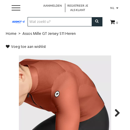
AANMELDEN
REGISTREER JE
NL
ALS KLANT
0
Home
>
Assos Mille GT Jersey S11 Heren
Cadeaubon
Voeg toe aan wishlist
Loopschoenen
Run
Swim
Cycle
Triathlon
Next