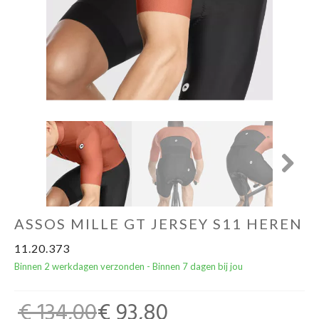
Yoga Fit
Nutrition
Accessoires
Laatste stuks
Addict
Next
Loopanalyse
ASSOS MILLE GT JERSEY S11 HEREN
11.20.373
Binnen 2 werkdagen verzonden - Binnen 7 dagen bij jou
€ 134,00
€ 93,80