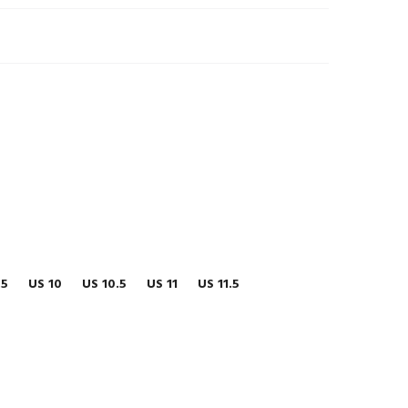
.5
US 10
US 10.5
US 11
US 11.5
É