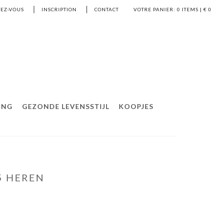
EZ-VOUS
INSCRIPTION
CONTACT
VOTRE PANIER:
0
ITEMS | €
0
ING
GEZONDE LEVENSSTIJL
KOOPJES
5 HEREN