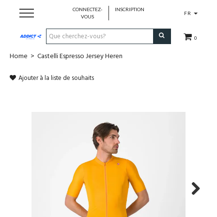
CONNECTEZ-
INSCRIPTION
FR
VOUS
0
Home
>
Castelli Espresso Jersey Heren
Cadeaubon
Ajouter à la liste de souhaits
Loopschoenen
Run
Swim
Bike
Triathlon
Next