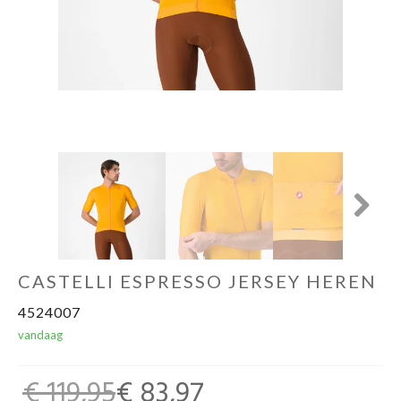
Fitness & Yoga
Sportvoeding
Gezonde levensstijl
Koopjes
Next
foot lab
CASTELLI ESPRESSO JERSEY HEREN
4524007
vandaag
€ 119,95
€ 83,97