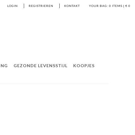
LOGIN
REGISTRIEREN
KONTAKT
YOUR BAG:
0
ITEMS | €
0
ING
GEZONDE LEVENSSTIJL
KOOPJES