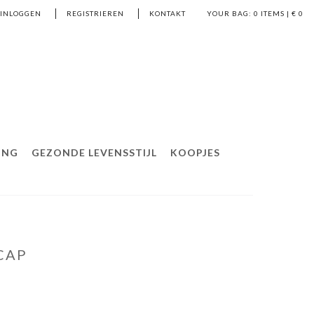
EINLOGGEN
REGISTRIEREN
KONTAKT
YOUR BAG:
0
ITEMS | €
0
ING
GEZONDE LEVENSSTIJL
KOOPJES
CAP