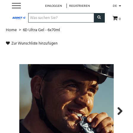
EINLOGGEN
REGISTRIEREN
DE
0
Home
>
6D Ultra Gel - 6x70ml
Cadeaubon
Zur Wunschliste hinzufügen
Loopschoenen
Run
Swim
Bike
Triathlon
Next
Fitness & Yoga