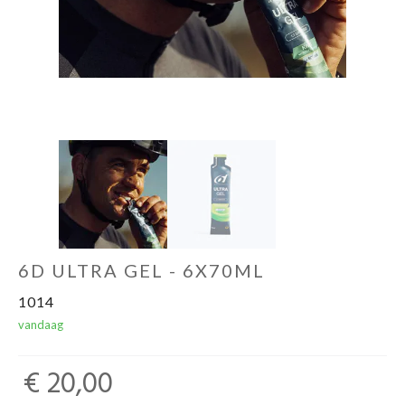
Sportvoeding
Gezonde levensstijl
Koopjes
foot lab
6D ULTRA GEL - 6X70ML
1014
vandaag
€ 20,00