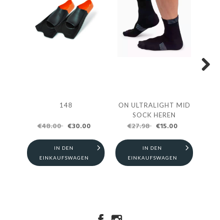
Next
VI
148
ON ULTRALIGHT MID
SOCK HEREN
€48.00
€30.00
€27.98
€15.00
IN DEN
IN DEN
E
EINKAUFSWAGEN
EINKAUFSWAGEN