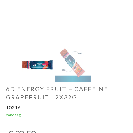
Sportvoeding
Gezonde levensstijl
Koopjes
foot lab
6D ENERGY FRUIT + CAFFEINE
GRAPEFRUIT 12X32G
10216
vandaag