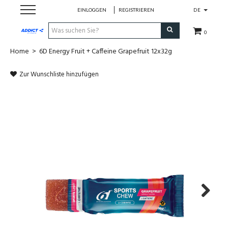
EINLOGGEN
REGISTRIEREN
DE
0
Home
>
6D Energy Fruit + Caffeine Grapefruit 12x32g
Cadeaubon
Zur Wunschliste hinzufügen
Loopschoenen
Run
Swim
Bike
Triathlon
Next
Fitness & Yoga